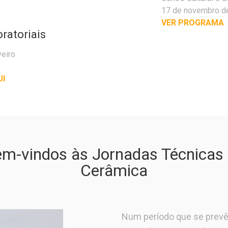
17 de novembro d
VER PROGRAMA
ratoriais
veiro
UI
m-vindos às Jornadas Técnicas
Cerâmica
Num período que se prevê