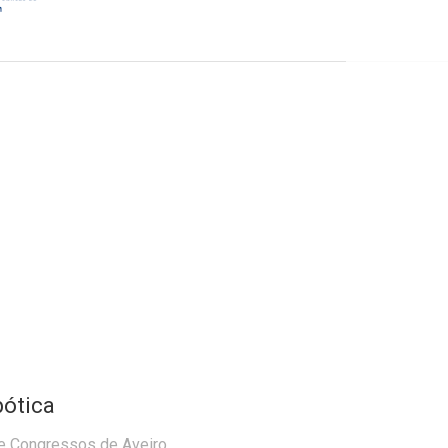
s
ótica
de Congressos de Aveiro