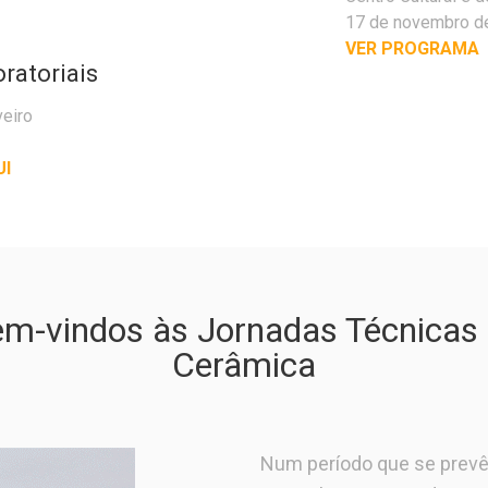
17 de novembro d
VER PROGRAMA
ratoriais
veiro
UI
m-vindos às Jornadas Técnicas
Cerâmica
Num período que se prevê