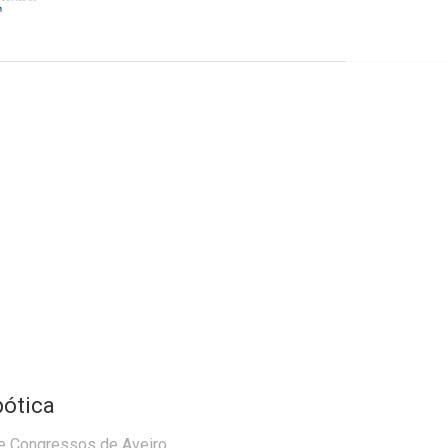
s
ótica
de Congressos de Aveiro