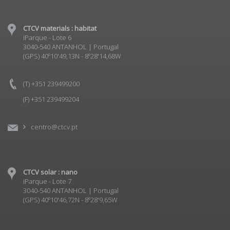
CTCV materials : habitat
iParque - Lote 6
3040-540 ANTANHOL | Portugal
(GPS) 40º10'49,13N - 8º28'14,68W
(T) +351 239499200
(F) +351 239499204
centro@ctcv.pt
CTCV solar : nano
iParque - Lote 7
3040-540 ANTANHOL | Portugal
(GPS) 40º10'46,72N - 8º28'9,65W